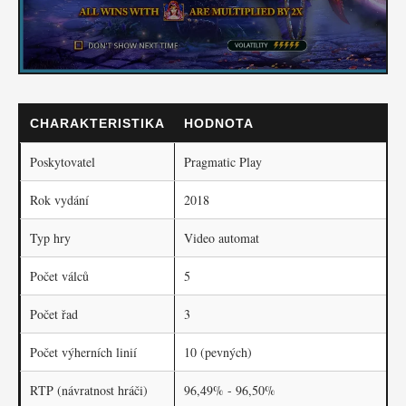
CHARAKTERISTIKA
HODNOTA
Poskytovatel
Pragmatic Play
Rok vydání
2018
Typ hry
Video automat
Počet válců
5
Počet řad
3
Počet výherních linií
10 (pevných)
RTP (návratnost hráči)
96,49% - 96,50%