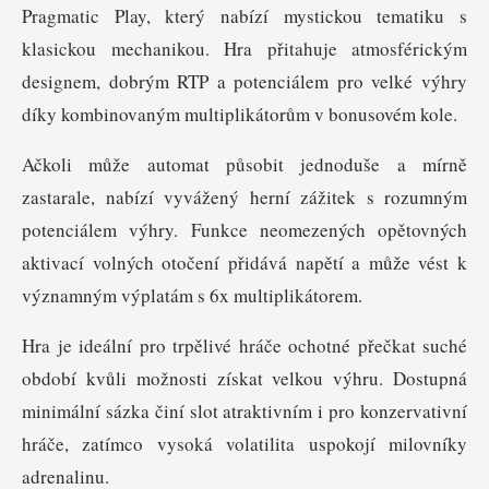
Pragmatic Play, který nabízí mystickou tematiku s
klasickou mechanikou. Hra přitahuje atmosférickým
designem, dobrým RTP a potenciálem pro velké výhry
díky kombinovaným multiplikátorům v bonusovém kole.
Ačkoli může automat působit jednoduše a mírně
zastarale, nabízí vyvážený herní zážitek s rozumným
potenciálem výhry. Funkce neomezených opětovných
aktivací volných otočení přidává napětí a může vést k
významným výplatám s 6x multiplikátorem.
Hra je ideální pro trpělivé hráče ochotné přečkat suché
období kvůli možnosti získat velkou výhru. Dostupná
minimální sázka činí slot atraktivním i pro konzervativní
hráče, zatímco vysoká volatilita uspokojí milovníky
adrenalinu.