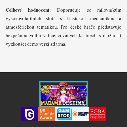
Celkové hodnocení:
Doporučuje se milovníkům
vysokovolatilních slotů s klasickou mechanikou a
atmosférickou tematikou. Pro české hráče představuje
bezpečnou volbu v licencovaných kasinech s možností
vyzkoušet demo verzi zdarma.