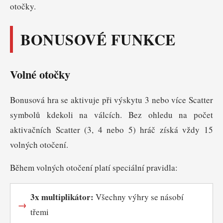
otočky.
BONUSOVÉ FUNKCE
Volné otočky
Bonusová hra se aktivuje při výskytu 3 nebo více Scatter
symbolů kdekoli na válcích. Bez ohledu na počet
aktivačních Scatter (3, 4 nebo 5) hráč získá vždy 15
volných otočení.
Během volných otočení platí speciální pravidla:
3x multiplikátor:
Všechny výhry se násobí
třemi