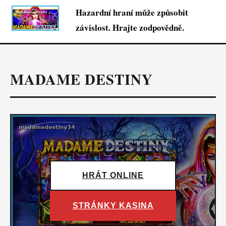
Hazardní hraní může způsobit
závislost. Hrajte zodpovědně.
MADAME DESTINY
HRÁT ONLINE
STRÁNKY KASINA