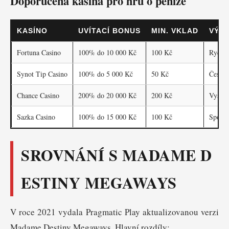
Doporučená kasína pro hru o peníze
KASÍNO
UVÍTACÍ BONUS
MIN. VKLAD
VÝH
Fortuna Casino
100% do 10 000 Kč
100 Kč
Rychlé
Synot Tip Casino
100% do 5 000 Kč
50 Kč
Česká 
Chance Casino
200% do 20 000 Kč
200 Kč
Vysoký
Sazka Casino
100% do 15 000 Kč
100 Kč
Spoleh
SROVNÁNÍ S MADAME D
ESTINY MEGAWAYS
V roce 2021 vydala Pragmatic Play aktualizovanou verzi
Madame Destiny Megaways. Hlavní rozdíly: