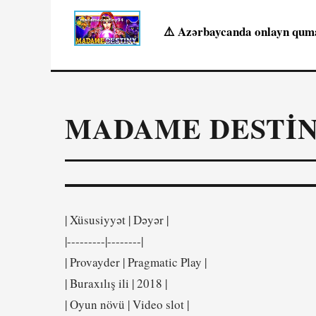
⚠️ Azərbaycanda onlayn qumar
MADAME DESTI
| Xüsusiyyət | Dəyər |
|---------|--------|
| Provayder | Pragmatic Play |
| Buraxılış ili | 2018 |
| Oyun növü | Video slot |