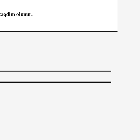
təqdim olunur.