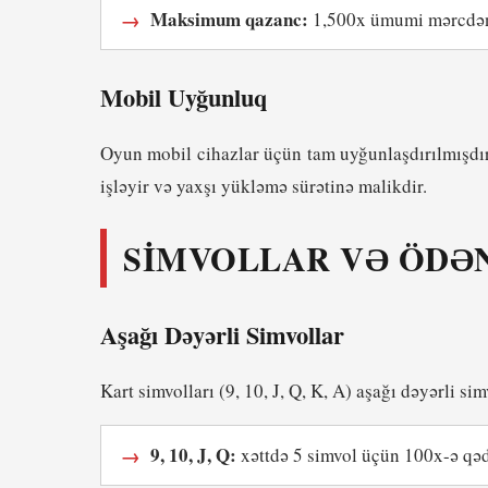
Maksimum qazanc:
1,500x ümumi mərcdən 
Mobil Uyğunluq
Oyun mobil cihazlar üçün tam uyğunlaşdırılmışdır
işləyir və yaxşı yükləmə sürətinə malikdir.
SIMVOLLAR VƏ ÖDƏN
Aşağı Dəyərli Simvollar
Kart simvolları (9, 10, J, Q, K, A) aşağı dəyərli sim
9, 10, J, Q:
xəttdə 5 simvol üçün 100x-ə qə