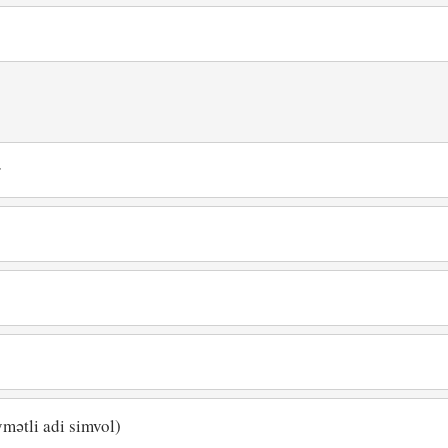
r
mətli adi simvol)