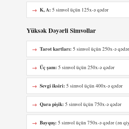
K, A:
5 simvol üçün 125x-ə qədər
Yüksək Dəyərli Simvollar
Tarot kartları:
5 simvol üçün 250x-ə qədə
Üç şam:
5 simvol üçün 250x-ə qədər
Sevgi iksiri:
5 simvol üçün 400x-ə qədər
Qara pişik:
5 simvol üçün 750x-ə qədər
Bayquş:
5 simvol üçün 750x-ə qədər (ən qiy